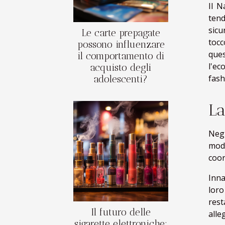
Il N
tend
sicu
Le carte prepagate
tocc
possono influenzare
ques
il comportamento di
l'ec
acquisto degli
fash
adolescenti?
La
Negl
moda
coor
Inna
loro
rest
Il futuro delle
alle
sigarette elettroniche: