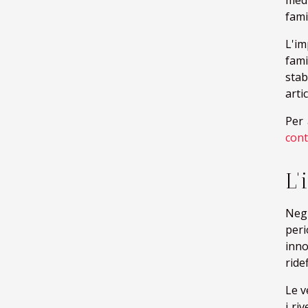
medi
fami
L'im
fami
stab
arti
Per 
cont
L'
Negl
peri
inn
ride
Le v
i ri