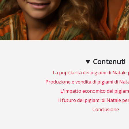
Contenuti
La popolarità dei pigiami di Natale 
Produzione e vendita di pigiami di Nata
L'impatto economico dei pigiami
Il futuro dei pigiami di Natale per
Conclusione