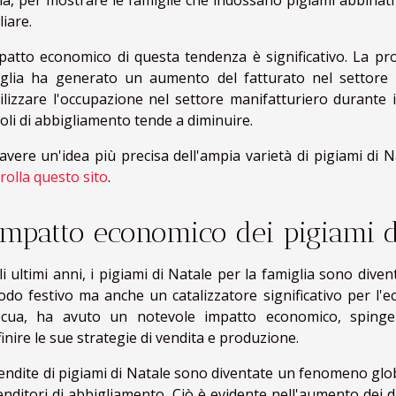
a, per mostrare le famiglie che indossano pigiami abbinat
liare.
patto economico di questa tendenza è significativo. La pro
glia ha generato un aumento del fatturato nel settore d
ilizzare l'occupazione nel settore manifatturiero durante 
coli di abbigliamento tende a diminuire.
avere un'idea più precisa dell'ampia varietà di pigiami di N
rolla questo sito
.
impatto economico dei pigiami d
i ultimi anni, i pigiami di Natale per la famiglia sono div
odo festivo ma anche un catalizzatore significativo per 
ocua, ha avuto un notevole impatto economico, spingen
finire le sue strategie di vendita e produzione.
endite di pigiami di Natale sono diventate un fenomeno global
venditori di abbigliamento. Ciò è evidente nell'aumento dei da