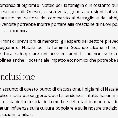
omanda di pigiami di Natale per la famiglia è in costante a
uesti articoli. Questo, a sua volta, genera un significativ
attutto nel settore del commercio al dettaglio e dell'abb
e vendite potrebbe inoltre portare alla creazione di nuovi po
cita economica.
ermini di previsioni di mercato, gli esperti del settore pr
pigiami di Natale per la famiglia. Secondo alcune stime,
rittura raddoppiare nei prossimi anni. Il che non solo c
olinea anche il potenziale impatto economico che potrebbe a
nclusione
riassunto di questo punto di discussione, i pigiami di Natale
lice moda passeggera. Questa tendenza, infatti, ha un im
 crescita dell'industria della moda e del retail, in modo parti
e un'influenza sulla cultura popolare e sulle nostre tradizio
brazioni familiari.