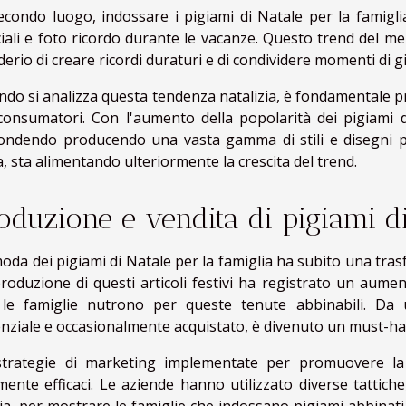
econdo luogo, indossare i pigiami di Natale per la famig
iali e foto ricordo durante le vacanze. Questo trend del m
derio di creare ricordi duraturi e di condividere momenti di gi
do si analizza questa tendenza natalizia, è fondamentale 
consumatori. Con l'aumento della popolarità dei pigiami d
ondendo producendo una vasta gamma di stili e disegni per
a, sta alimentando ulteriormente la crescita del trend.
oduzione e vendita di pigiami di
oda dei pigiami di Natale per la famiglia ha subito una tras
roduzione di questi articoli festivi ha registrato un aume
 le famiglie nutrono per queste tenute abbinabili. Da
nziale e occasionalmente acquistato, è divenuto un must-hav
strategie di marketing implementate per promuovere la 
mente efficaci. Le aziende hanno utilizzato diverse tattiche