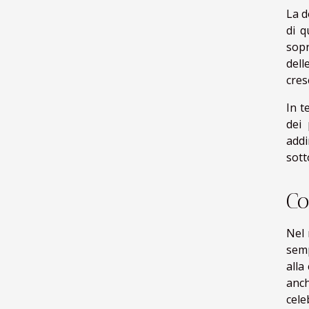
La d
di q
sopr
dell
cres
In t
dei 
addi
sott
Co
Nel 
semp
alla
anch
cele