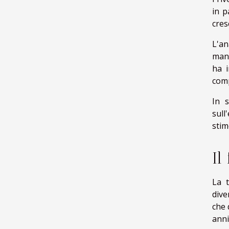
in p
cres
L'an
mano
ha i
comp
In s
sull
stim
Il
La t
dive
che 
anni