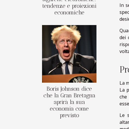
In s
tendenze e proiezioni
spec
economiche
desi
Quan
dei 
risp
volt
Pr
La m
Boris Johnson dice
La p
che la Gran Bretagna
che
aprirà la sua
esse
economia come
previsto
Le 
alta