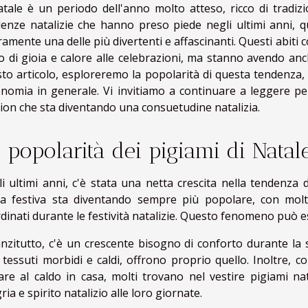
atale è un periodo dell'anno molto atteso, ricco di tradizi
enze natalizie che hanno preso piede negli ultimi anni, qu
ramente una delle più divertenti e affascinanti. Questi abiti
o di gioia e calore alle celebrazioni, ma stanno avendo anc
to articolo, esploreremo la popolarità di questa tendenza, 
onomia in generale. Vi invitiamo a continuare a leggere p
ion che sta diventando una consuetudine natalizia.
 popolarità dei pigiami di Natal
i ultimi anni, c'è stata una netta crescita nella tendenza 
 festiva sta diventando sempre più popolare, con molte
dinati durante le festività natalizie. Questo fenomeno può ess
nzitutto, c'è un crescente bisogno di conforto durante la s
 tessuti morbidi e caldi, offrono proprio quello. Inoltre, c
are al caldo in casa, molti trovano nel vestire pigiami 
gria e spirito natalizio alle loro giornate.